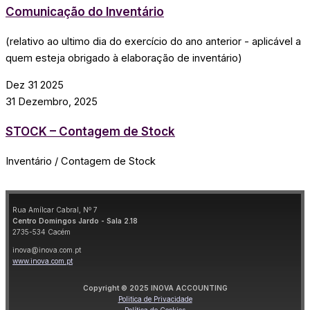
Comunicação do Inventário
(relativo ao ultimo dia do exercício do ano anterior - aplicável a
quem esteja obrigado à elaboração de inventário)
Dez
31
2025
31 Dezembro, 2025
STOCK – Contagem de Stock
Inventário / Contagem de Stock
Rua Amílcar Cabral, Nº 7
Centro Domingos Jardo - Sala 2.18
2735-534 Cacém
inova@inova.com.pt
www.inova.com.pt
Copyright © 2025 INOVA ACCOUNTING
Politica de Privacidade
Política de Cookies